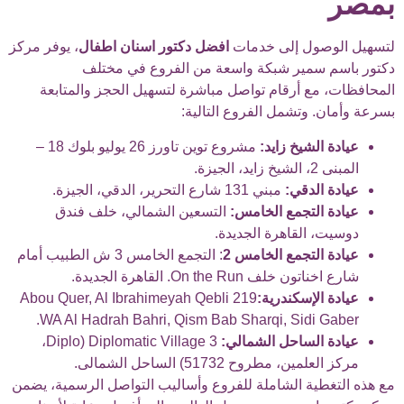
بمصر
لتسهيل الوصول إلى خدمات
افضل دكتور اسنان اطفال
، يوفر مركز
دكتور باسم سمير شبكة واسعة من الفروع في مختلف
المحافظات، مع أرقام تواصل مباشرة لتسهيل الحجز والمتابعة
بسرعة وأمان. وتشمل الفروع التالية:
عيادة الشيخ زايد:
مشروع توين تاورز 26 يوليو بلوك 18 –
المبنى 2، الشيخ زايد، الجيزة.
عيادة الدقي:
مبني 131 شارع التحرير، الدقي، الجيزة.
عيادة التجمع الخامس:
التسعين الشمالي، خلف فندق
دوسيت، القاهرة الجديدة.
عيادة التجمع الخامس 2
: التجمع الخامس 3 ش الطبيب أمام
شارع اخناتون خلف On the Run. القاهرة الجديدة.
عيادة الإسكندرية:
219 Abou Quer, Al Ibrahimeyah Qebli
WA Al Hadrah Bahri, Qism Bab Sharqi, Sidi Gaber.
عيادة الساحل الشمالي:
Diplomatic Village 3 (Diplo،
مركز العلمين، مطروح 51732) الساحل الشمالى.
مع هذه التغطية الشاملة للفروع وأساليب التواصل الرسمية، يضمن