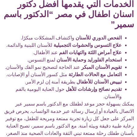
الخدمات التي يقدمها افضل دكتور
اسنان اطفال في مصر “الدكتور باسم
سمير”
الفحص الدوري للأسنان
واكتشاف المشكلات مبكرًا.
علاج التسوس والحشوات التجميلية
للأسنان اللبنية والدائمة.
علاج أمراض اللثة والتهابات الفم
عند الأطفال.
استخدام الفلورايد وحماية الأسنان
لمنع التسوس.
تقويم الأسنان المبكر
عند الحاجة لتصحيح نمو الفك والأسنان.
التعامل مع الحالات الطارئة
مثل كسور الأسنان أو الإصابات.
تبييض الأسنان للأطفال
بطريقة آمنة إن لزم الأمر.
تقديم نصائح وإرشادات للأهل
حول العناية اليومية بالفم
والأسنان.
يمكنك بسهولة حجز موعد لطفلك مع الدكتور باسم سمير عبر
الاتصال بالعيادة أو إرسال رسالة عبر خدمة الواتساب. يحرص فريق
المركز على جعل كل زيارة تجربة ممتعة ومريحة للطفل، مع توفير
رعاية طبية دقيقة وبيئة آمنة. مع الدكتور باسم سمير، تصبح العناية
بأسنان طفلك رحلة ممتعة تبني الثقة والعادات الصحية منذ الصغر،