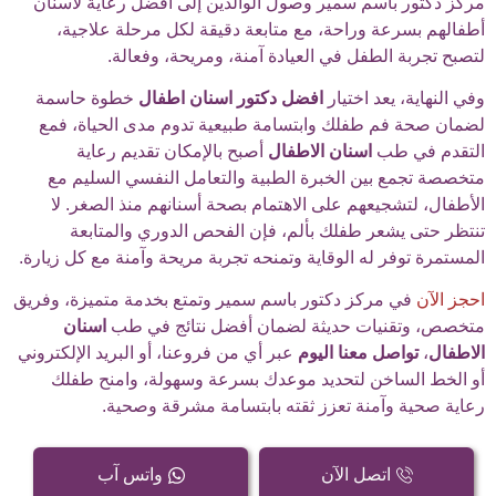
مركز دكتور باسم سمير وصول الوالدين إلى أفضل رعاية لأسنان
أطفالهم بسرعة وراحة، مع متابعة دقيقة لكل مرحلة علاجية،
لتصبح تجربة الطفل في العيادة آمنة، ومريحة، وفعالة.
وفي النهاية، يعد اختيار
افضل دكتور اسنان اطفال
خطوة حاسمة
لضمان صحة فم طفلك وابتسامة طبيعية تدوم مدى الحياة، فمع
التقدم في طب
اسنان الاطفال
أصبح بالإمكان تقديم رعاية
متخصصة تجمع بين الخبرة الطبية والتعامل النفسي السليم مع
الأطفال، لتشجيعهم على الاهتمام بصحة أسنانهم منذ الصغر. لا
تنتظر حتى يشعر طفلك بألم، فإن الفحص الدوري والمتابعة
المستمرة توفر له الوقاية وتمنحه تجربة مريحة وآمنة مع كل زيارة.
احجز الآن
في مركز دكتور باسم سمير وتمتع بخدمة متميزة، وفريق
متخصص، وتقنيات حديثة لضمان أفضل نتائج في طب
اسنان
الاطفال
،
تواصل معنا اليوم
عبر أي من فروعنا، أو البريد الإلكتروني
أو الخط الساخن لتحديد موعدك بسرعة وسهولة، وامنح طفلك
رعاية صحية وآمنة تعزز ثقته بابتسامة مشرقة وصحية.
اتصل الآن
واتس آب