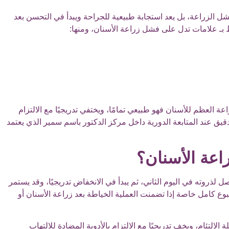
شل الزراعة، بل يعد استجابة طبيعية للجراحة ويبدأ في التحسن بعد
بط بـ علامات تدل على فشل زراعة الأسنان، ومنها:
اعة العظم للأسنان فهو طبيعي تمامًا، ويختفي تدريجيًا مع الالتزام
ق عند المتابعة الدورية داخل مركز الدكتور باسم سمير الذي يعتمد
راعة الأسنان؟
 الاسنان عادة خلال الـ 48 ساعة الأولى ويصل لذروته في اليوم الثاني، ثم يبدأ في الانخفاض تدريجيًا، وقد يستمر
لة قد يمتد إلى أسبوع كامل خاصة إذا تضمنت العملية الخياطة بعد زراعة الأسنان أو
الالتئام، ويخف تدريجيًا مع الالتزام بالأدوية المضادة للالتهاب