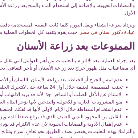
والمضادات الحيوية، بالإضافة إلى استخدام الماء والملح بعد زراعة ال
الأول.
وتزداد سرعة الشفاء ويقل التورم كلما كانت التقنية المستخدمة دقيقة
عيادة دكتور اسنان في مصر
حيث يقوم بتنفيذ كل الخطوات العملية بع
الممنوعات بعد زراعة الأسنان
بعد إجراء العملية، يعد الالتزام بالتعليمات من أهم العوامل التي تقلل 
أي مضاعفات مثل ظهور خراج بعد زراعة الأسنان أو تأخر التعافي، يجب 
عدم لمس الجرح أو الخياطة بعد زراعة الأسنان باللسان أو الأصاب
تجنب المضمضة العنيفة خلال أول 24 ساعة حتى لاتتحرك الجلطة الدموية الضرورية للالتئام.
الامتناع عن الأكل الصلب أو الساخن جدًا لأنه قد يزيد الالتهاب 
منع المشروبات الغازية والكحولية والتدخين لأنها تؤخر التئام 
عدم استخدام الشفاطة خلال الأيام الأولى لأنها قد تُفكك الجلطة.
التقليل من المجهود البدني العنيف الذي قد يرفع ضغط الدم ويزي
عدم إهمال الأدوية والمضادات الحيوية لأن عدم الالتزام قد يؤدي 
والتزامك بهذه التعليمات يختصر نصف الطريق نحو تعافٍ أسرع ونتائ