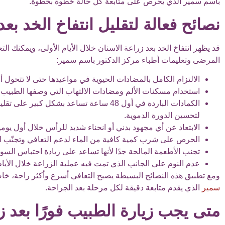
باسم سمير الذي يحرص على متابعة كل حالة خطوة بخطوة.
نصائح فعالة لتقليل انتفاخ الخد بعد
قد يظهر انتفاخ الخد بعد زراعة الاسنان خلال الأيام الأولى، ويمكنك 
المرضى وتعليمات أطباء مركز الدكتور باسم سمير:
الالتزام الكامل بالمضادات الحيوية في مواعيدها حتى لا تتحول
استخدام مسكنات الألم ومضادات الالتهاب التي وصفها الطبيب لت
الكمادات الباردة في أول 48 ساعة تساعد بشكل
لتحسين الدورة الدموية.
الابتعاد عن أي مجهود بدني أو انحناء شديد للرأس خلال أول يومين
الحرص على شرب كمية كافية من الماء لدعم التعافي وتجنّب الج
تجنب الأطعمة المالحة جدًا لأنها تساعد على زيادة احتباس السوائ
عدم النوم على الجانب الذي تمت فيه عملية الزراعة خلال الأيام 
ومع تطبيق هذه النصائح البسيطة يصبح التعافي أسرع وأكثر راحة، 
سمير
الذي يقدم متابعة دقيقة لكل مرحلة بعد الجراحة.
متى يجب زيارة الطبيب فورًا بعد ز