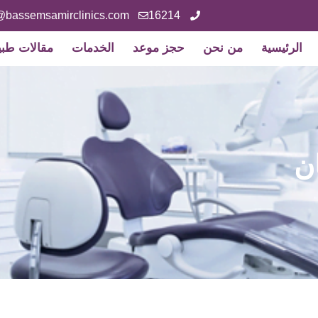
@bassemsamirclinics.com
16214
الرئيسية
من نحن
حجز موعد
الخدمات
مقالات طبي
ان